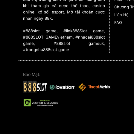
khi tham gia cá cược thể thao, casino
Chương Tr
online, xổ số, esport. Mở tài khoản cược
Liên Hệ
nhận ngay 88K.
FAQ
#888slot game, #link888Slot game,
#888SLOT GAMEvietnam, #nhacai888slot
game, #888slot gameuk,
#trangchu888slot game
Bảo Mật: