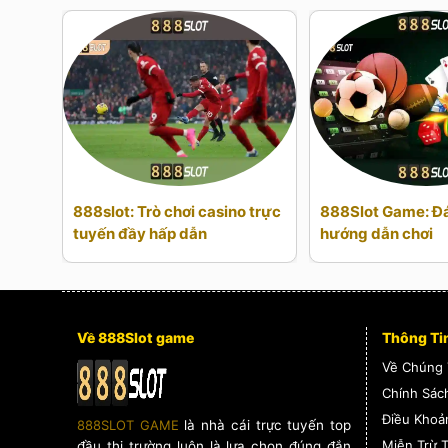
888slot: Trò chơi casino trực
888Slot Game: Đá
tuyến đầy hấp dẫn
hướng dẫn chơi
Về 888Slot game
Thông Ti
Về Chúng 
Chính Sác
Điều Khoả
888SLOT GAME
là nhà cái trực tuyến top
Miễn Trừ 
đầu thị trường luôn là lựa chọn đúng đắn