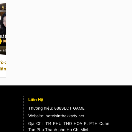
rò chơi xèng trực
Trò chơi 888slot: Trải nghiệm
888s
dẫn
slot trực tuyến tuyệt vời
bạc 
Liên Hệ
Thương hiệu: 888SLOT GAME
Website:
hotelsinthekkady.net
Địa Chỉ:
114 PHU THO HOA P. PTH Quan
Tan Phu Thanh pho Ho Chi Minh