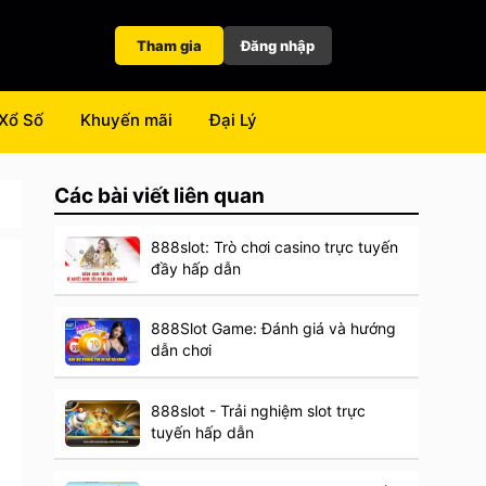
Tham gia
Đăng nhập
Xổ Số
Khuyến mãi
Đại Lý
Các bài viết liên quan
888slot: Trò chơi casino trực tuyến
đầy hấp dẫn
888Slot Game: Đánh giá và hướng
dẫn chơi
888slot - Trải nghiệm slot trực
tuyến hấp dẫn