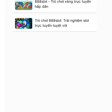
888slot - Trò chơi xèng trực tuyến
hấp dẫn
Trò chơi 888slot: Trải nghiệm slot
trực tuyến tuyệt vời