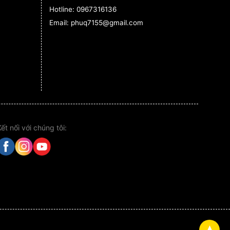
Hotline:
0967316136
Email: phuq7155@gmail.com
ết nối với chúng tôi: