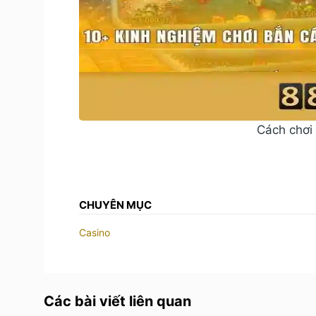
Cách chơi 
CHUYÊN MỤC
Casino
Các bài viết liên quan