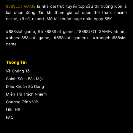
888SLOT GAME
là nhà cái trực tuyến top đầu thị trường luôn là
lựa chọn đúng đắn khi tham gia cá cược thể thao, casino
online, xổ số, esport. Mở tài khoản cược nhận ngay 88K.
#888slot game, #link888Slot game, #888SLOT GAMEvietnam,
#nhacai888slot game, #888slot gameuk, #trangchu888slot
game
Thông Tin
Về Chúng Tôi
Chính Sách Bảo Mật
Điều Khoản Sử Dụng
Miễn Trừ Trách Nhiệm
Chương Trình VIP
Liên Hệ
FAQ