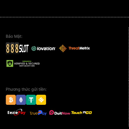
Bảo Mật:
Phương thức gửi tiền: