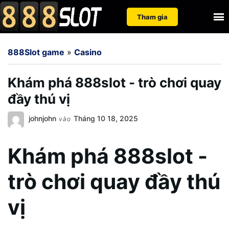
Nhảy
Tìm
Tham gia
đến
kiếm
nội
cho:
888Slot game
»
Casino
dung
Khám phá 888slot - trò chơi quay
đầy thú vị
johnjohn
Tháng 10 18, 2025
vào
Khám phá 888slot -
trò chơi quay đầy thú
vị