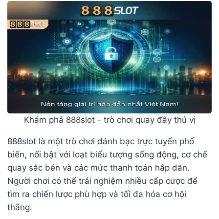
Khám phá 888slot - trò chơi quay đầy thú vị
888slot là một trò chơi đánh bạc trực tuyến phổ
biến, nổi bật với loạt biểu tượng sống động, cơ chế
quay sắc bén và các mức thanh toán hấp dẫn.
Người chơi có thể trải nghiệm nhiều cấp cược để
tìm ra chiến lược phù hợp và tối đa hóa cơ hội
thắng.