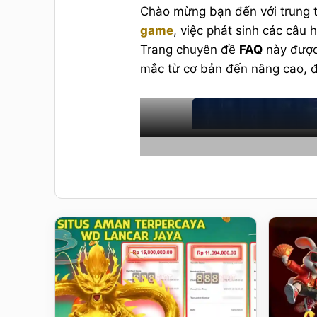
Chào mừng bạn đến với trung t
game
, việc phát sinh các câu 
Trang chuyên đề
FAQ
này được 
mắc từ cơ bản đến nâng cao, đ