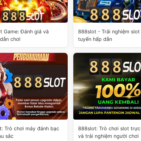
t Game: Đánh giá và
888slot - Trải nghiệm slot
dẫn chơi
tuyến hấp dẫn
Banner giới thiệu trung tâm trợ giúp FAQ 888slot game
ăng Ký
t: Trò chơi máy đánh bạc
888slot: Trò chơi slot trự
ạp & Rút Tiền)
u sắc
và trải nghiệm người chơi
game & Tính Công Bằng