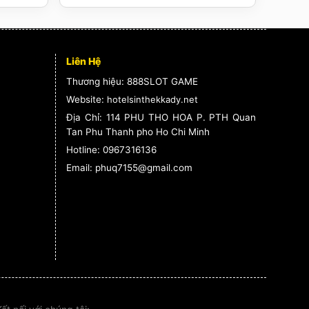
Liên Hệ
Thương hiệu: 888SLOT GAME
Website:
hotelsinthekkady.net
đảm bảo tuân thủ các nguyên
Địa Chỉ:
114 PHU THO HOA P. PTH Quan
Tan Phu Thanh pho Ho Chi Minh
Hotline:
0967316136
Email: phuq7155@gmail.com
Truy cập trang chủ
, nhấn nút
ý, thông tin đăng ký phải trùng
bị chỉ được phép sở hữu duy
t game
sẽ dẫn đến việc tất cả