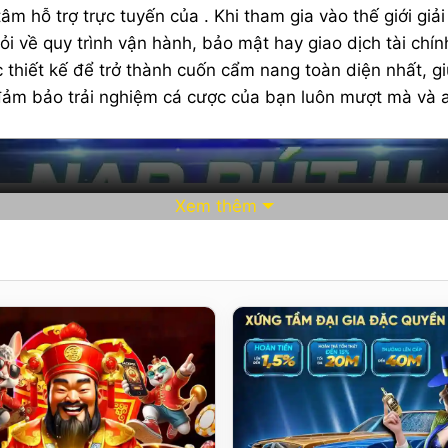
âm hỗ trợ trực tuyến của
. Khi tham gia vào thế giới giả
hỏi về quy trình vận hành, bảo mật hay giao dịch tài chín
thiết kế để trở thành cuốn cẩm nang toàn diện nhất, g
ảm bảo trải nghiệm cá cược của bạn luôn mượt mà và a
Xem thêm