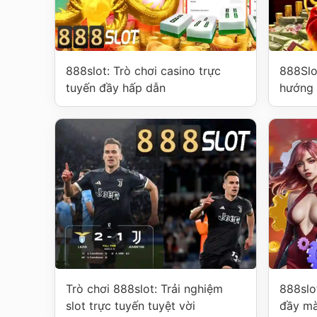
888slot: Trò chơi casino trực
888Slo
tuyến đầy hấp dẫn
hướng 
Mục Lục Hỗ Trợ
1. Quản Lý Tài Khoản & Đ
Trò chơi 888slot: Trải nghiệm
888slo
2. Giao Dịch Tài Chính (N
slot trực tuyến tuyệt vời
đầy mà
3. Về Sản Phẩm 888slot 