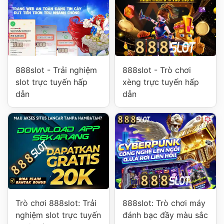
về các điều khoản miễn trừ mà mọi thành viên
cần nắm vững.
888slot - Trải nghiệm
888slot - Trò chơi
slot trực tuyến hấp
xèng trực tuyến hấp
dẫn
dẫn
Trò chơi 888slot: Trải
888slot: Trò chơi máy
nghiệm slot trực tuyến
đánh bạc đầy màu sắc