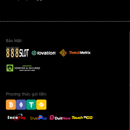
dùng khai báo gian dối về tuổi tác để tham gia
cá cược:
Người chơi phải cam kết đủ 18 tuổi trở lên
hoặc độ tuổi trưởng thành theo quy định
Bảo Mật:
pháp luật tại quốc gia sở tại.
Chúng tôi có quyền yêu cầu xác minh danh
tính (KYC) bất cứ lúc nào. Tài khoản vi
phạm sẽ bị khóa vĩnh viễn và thu hồi toàn
bộ số dư mà không cần báo trước.
Trách nhiệm pháp lý theo khu vực địa lý
Phương thức gửi tiền:
Cá cược trực tuyến có thể là hợp pháp ở một số
quốc gia nhưng lại bị hạn chế hoặc cấm hoàn
toàn ở những quốc gia khác.
không khuyến
khích người chơi tham gia nếu hành động đó vi