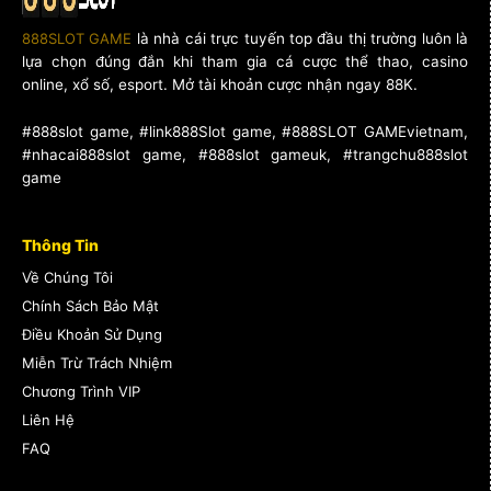
888SLOT GAME
là nhà cái trực tuyến top đầu thị trường luôn là
Mục Lục Nội Dung
lựa chọn đúng đắn khi tham gia cá cược thể thao, casino
online, xổ số, esport. Mở tài khoản cược nhận ngay 88K.
1. Phạm vi áp dụng của chính sách
#888slot game, #link888Slot game, #888SLOT GAMEvietnam,
2. Miễn trừ trách nhiệm về tính pháp lý và
#nhacai888slot game, #888slot gameuk, #trangchu888slot
độ tuổi
game
3. Quy định về rủi ro tài chính trong cá
cược
Thông Tin
4. Các vấn đề kỹ thuật và gián đoạn dịch
Về Chúng Tôi
vụ
Chính Sách Bảo Mật
5. Thông tin và liên kết từ bên thứ ba
Điều Khoản Sử Dụng
6. Quyền sửa đổi và bổ sung điều khoản
Miễn Trừ Trách Nhiệm
Chương Trình VIP
1. Phạm Vi Áp Dụng Của Chính Sách
Liên Hệ
Chính sách
mien tru trach nhiem
này áp dụng
FAQ
cho toàn bộ người dùng truy cập, đăng ký tài