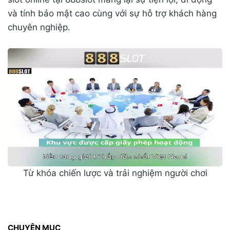
và tính bảo mật cao cùng với sự hỗ trợ khách hàng
chuyên nghiệp.
Từ khóa chiến lược và trải nghiệm người chơi
CHUYÊN MỤC