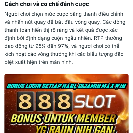
Cách chơi và cơ chế đánh cược
Người chơi chọn mức cược bằng thanh điều chỉnh
và nhấn nút quay để bắt đầu vòng quay. Các dòng
thanh toán hiển thị rõ ràng và kết quả được xác
định bởi định dạng cuộn ngẫu nhiên. RTP thường
dao động từ 95% đến 97%, và người chơi có thể
kích hoạt các vòng thưởng khi các biểu tượng đặc
biệt xuất hiện trên màn hình.