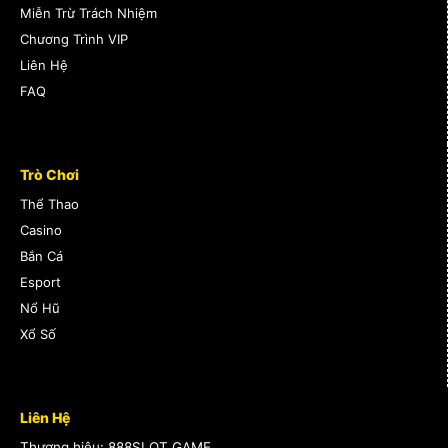
Miễn Trừ Trách Nhiệm
Chương Trình VIP
Liên Hệ
FAQ
Trò Chơi
Thể Thao
Casino
Bắn Cá
Esport
Nổ Hũ
Xổ Số
Liên Hệ
Thương hiệu: 888SLOT GAME