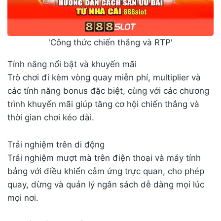
'Công thức chiến thắng và RTP'
Tính năng nổi bật và khuyến mãi
Trò chơi đi kèm vòng quay miễn phí, multiplier và
các tính năng bonus đặc biệt, cùng với các chương
trình khuyến mãi giúp tăng cơ hội chiến thắng và
thời gian chơi kéo dài.
Trải nghiệm trên di động
Trải nghiệm mượt mà trên điện thoại và máy tính
bảng với điều khiển cảm ứng trực quan, cho phép
quay, dừng và quản lý ngân sách dễ dàng mọi lúc
mọi nơi.