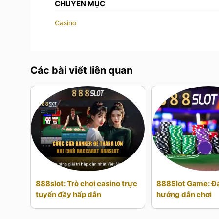
CHUYÊN MỤC
Casino
Các bài viết liên quan
888slot: Trò chơi casino trực
888Slot Game: Đá
tuyến đầy hấp dẫn
hướng dẫn chơi