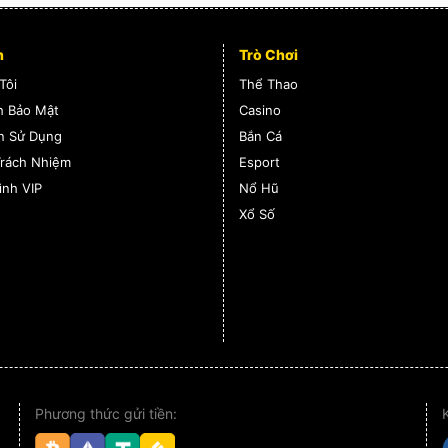
n
Trò Chơi
Tôi
Thể Thao
h Bảo Mật
Casino
n Sử Dụng
Bắn Cá
Trách Nhiệm
Esport
ình VIP
Nổ Hũ
Xổ Số
Phương thức gửi tiền:
K