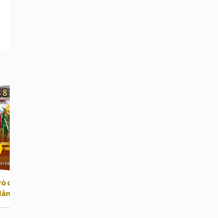
rò chơi xèng trực
Trò chơi 888slot: Trải nghiệm
888s
dẫn
slot trực tuyến tuyệt vời
bạc 