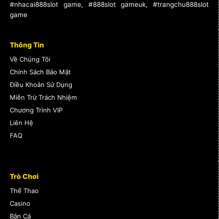
#nhacai888slot game, #888slot gameuk, #trangchu888slot
game
Thông Tin
Về Chúng Tôi
Chính Sách Bảo Mật
Điều Khoản Sử Dụng
Miễn Trừ Trách Nhiệm
Chương Trình VIP
Liên Hệ
FAQ
Trò Chơi
Thể Thao
Casino
Bắn Cá