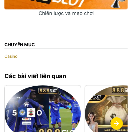
Chiến lược và mẹo chơi
CHUYÊN MỤC
Casino
Các bài viết liên quan