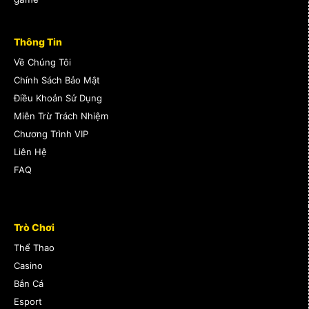
Thông Tin
Về Chúng Tôi
Chính Sách Bảo Mật
Điều Khoản Sử Dụng
Miễn Trừ Trách Nhiệm
Chương Trình VIP
Liên Hệ
FAQ
Trò Chơi
Thể Thao
Casino
Bắn Cá
Esport