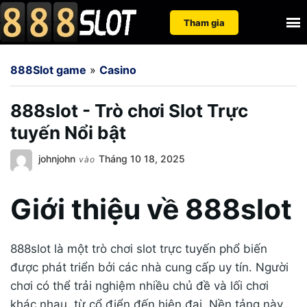
Nhảy
Tìm
Tham gia
đến
kiếm
nội
cho:
888Slot game
»
Casino
dung
888slot - Trò chơi Slot Trực
tuyến Nổi bật
johnjohn
Tháng 10 18, 2025
vào
Giới thiệu về 888slot
888slot là một trò chơi slot trực tuyến phổ biến
được phát triển bởi các nhà cung cấp uy tín. Người
chơi có thể trải nghiệm nhiều chủ đề và lối chơi
khác nhau, từ cổ điển đến hiện đại. Nền tảng này