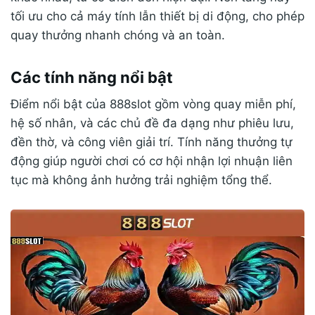
tối ưu cho cả máy tính lẫn thiết bị di động, cho phép
quay thưởng nhanh chóng và an toàn.
Các tính năng nổi bật
Điểm nổi bật của 888slot gồm vòng quay miễn phí,
hệ số nhân, và các chủ đề đa dạng như phiêu lưu,
đền thờ, và công viên giải trí. Tính năng thưởng tự
động giúp người chơi có cơ hội nhận lợi nhuận liên
tục mà không ảnh hưởng trải nghiệm tổng thể.