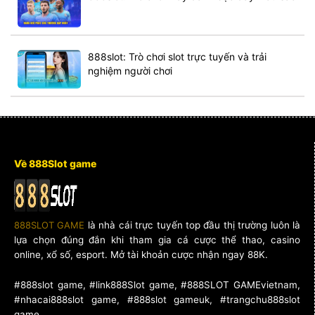
888slot: Trò chơi slot trực tuyến và trải
nghiệm người chơi
Về 888Slot game
888SLOT GAME
là nhà cái trực tuyến top đầu thị trường luôn là
lựa chọn đúng đắn khi tham gia cá cược thể thao, casino
online, xổ số, esport. Mở tài khoản cược nhận ngay 88K.
#888slot game, #link888Slot game, #888SLOT GAMEvietnam,
#nhacai888slot game, #888slot gameuk, #trangchu888slot
game