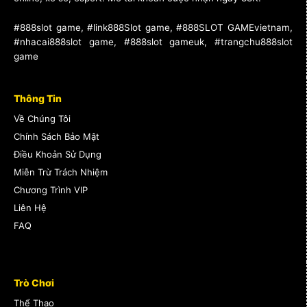
#888slot game, #link888Slot game, #888SLOT GAMEvietnam,
#nhacai888slot game, #888slot gameuk, #trangchu888slot
game
Thông Tin
Về Chúng Tôi
Chính Sách Bảo Mật
Điều Khoản Sử Dụng
Miễn Trừ Trách Nhiệm
Chương Trình VIP
Liên Hệ
FAQ
Trò Chơi
Thể Thao