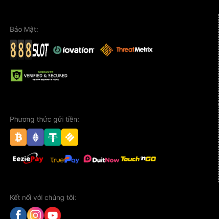
Bảo Mật:
Phương thức gửi tiền:
Kết nối với chúng tôi: