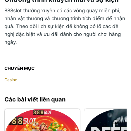
888slot thường xuyên có các vòng quay miễn phí,
nhân vật thưởng và chương trình tích điểm để nhận
quà. Theo dõi lịch sự kiện để không bỏ lỡ các đề
nghị đặc biệt và ưu đãi dành cho người chơi hằng
ngày.
CHUYÊN MỤC
Casino
Các bài viết liên quan