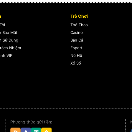
n
Trò Chơi
Tôi
Thể Thao
h Bảo Mật
Casino
n Sử Dụng
Bắn Cá
Trách Nhiệm
Esport
ình VIP
Nổ Hũ
Xổ Số
Phương thức gửi tiền:
K