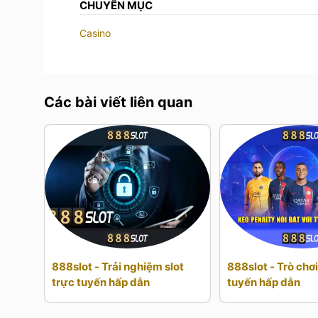
CHUYÊN MỤC
Casino
Các bài viết liên quan
888slot - Trải nghiệm slot
888slot - Trò chơ
trực tuyến hấp dẫn
tuyến hấp dẫn