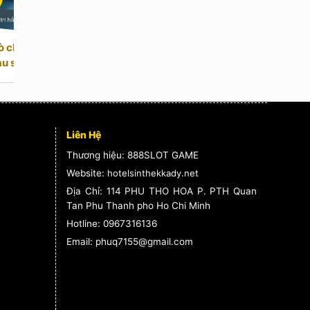
rò chơi máy đánh
888slot: Trò chơi slot trực
Trò c
u sắc
tuyến và trải nghiệm người
nghi
chơi
cao
Liên Hệ
Thương hiệu: 888SLOT GAME
Website:
hotelsinthekkady.net
Địa Chỉ:
114 PHU THO HOA P. PTH Quan
Tan Phu Thanh pho Ho Chi Minh
Hotline:
0967316136
Email: phuq7155@gmail.com