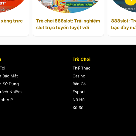
i xèng trực
Trò chơi 888slot: Trải nghiệm
888slot: T
slot trực tuyến tuyệt vời
bạc đầy mà
n
Trò Chơi
Tôi
Thể Thao
h Bảo Mật
Casino
n Sử Dụng
Bắn Cá
Trách Nhiệm
Esport
ình VIP
Nổ Hũ
Xổ Số