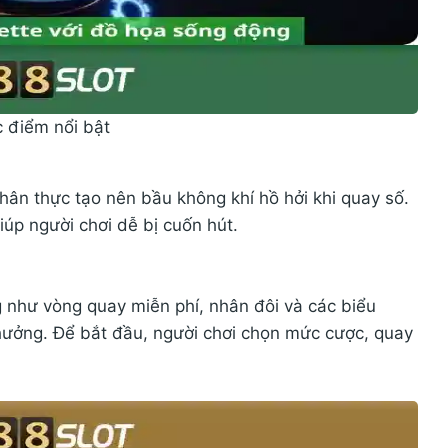
 điểm nổi bật
ân thực tạo nên bầu không khí hồ hởi khi quay số.
úp người chơi dễ bị cuốn hút.
g như vòng quay miễn phí, nhân đôi và các biểu
 thưởng. Để bắt đầu, người chơi chọn mức cược, quay