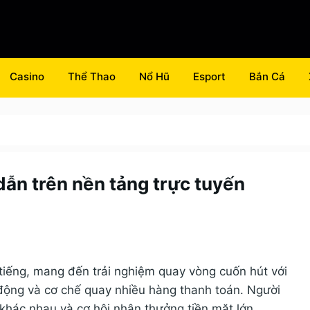
Casino
Thể Thao
Nổ Hũ
Esport
Bắn Cá
 dẫn trên nền tảng trực tuyến
i tiếng, mang đến trải nghiệm quay vòng cuốn hút với
động và cơ chế quay nhiều hàng thanh toán. Người
 khác nhau và cơ hội nhận thưởng tiền mặt lớn.