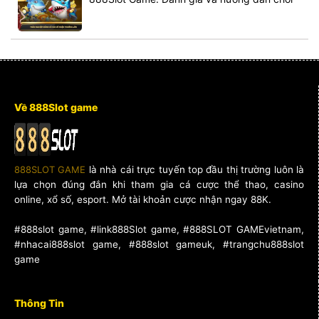
Về 888Slot game
888SLOT GAME
là nhà cái trực tuyến top đầu thị trường luôn là
lựa chọn đúng đắn khi tham gia cá cược thể thao, casino
online, xổ số, esport. Mở tài khoản cược nhận ngay 88K.
#888slot game, #link888Slot game, #888SLOT GAMEvietnam,
#nhacai888slot game, #888slot gameuk, #trangchu888slot
game
Thông Tin