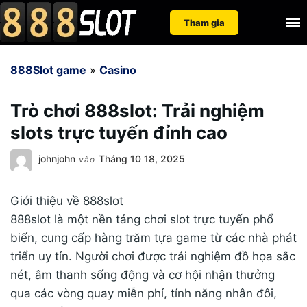
Nhảy
Tìm
Tham gia
đến
kiếm
nội
cho:
888Slot game
»
Casino
dung
Trò chơi 888slot: Trải nghiệm
slots trực tuyến đỉnh cao
johnjohn
Tháng 10 18, 2025
vào
Giới thiệu về 888slot
888slot là một nền tảng chơi slot trực tuyến phổ
biến, cung cấp hàng trăm tựa game từ các nhà phát
triển uy tín. Người chơi được trải nghiệm đồ họa sắc
nét, âm thanh sống động và cơ hội nhận thưởng
qua các vòng quay miễn phí, tính năng nhân đôi,