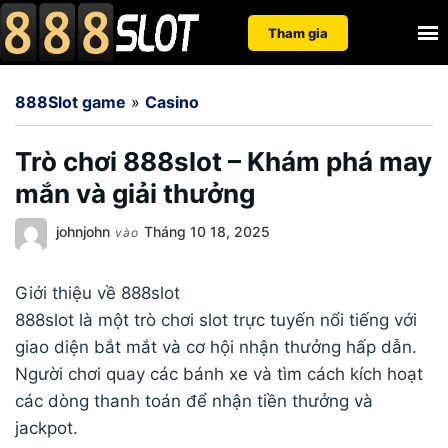
Nhảy
Tìm
Tham gia
đến
kiếm
nội
cho:
888Slot game
»
Casino
dung
Trò chơi 888slot – Khám phá may
mắn và giải thưởng
johnjohn
Tháng 10 18, 2025
vào
Giới thiệu về 888slot
888slot là một trò chơi slot trực tuyến nổi tiếng với
giao diện bắt mắt và cơ hội nhận thưởng hấp dẫn.
Người chơi quay các bánh xe và tìm cách kích hoạt
các dòng thanh toán để nhận tiền thưởng và
jackpot.