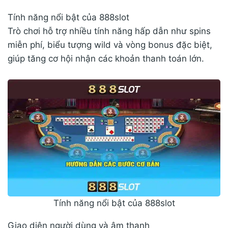
Tính năng nổi bật của 888slot
Trò chơi hỗ trợ nhiều tính năng hấp dẫn như spins
miễn phí, biểu tượng wild và vòng bonus đặc biệt,
giúp tăng cơ hội nhận các khoản thanh toán lớn.
Tính năng nổi bật của 888slot
Giao diện người dùng và âm thanh