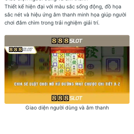
Thiết kế hiện đại với màu sắc sống động, đồ họa
sắc nét và hiệu ứng âm thanh minh họa giúp người
chơi đắm chìm trong trải nghiệm giải trí.
Giao diện người dùng và âm thanh