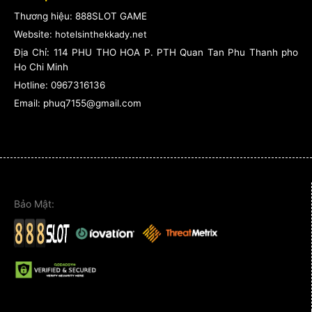
Thương hiệu: 888SLOT GAME
Website:
hotelsinthekkady.net
Địa Chỉ:
114 PHU THO HOA P. PTH Quan Tan Phu Thanh pho
Ho Chi Minh
Hotline:
0967316136
Email: phuq7155@gmail.com
Bảo Mật: