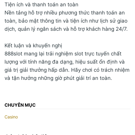
Tiện ích và thanh toán an toàn
Nền tảng hỗ trợ nhiều phương thức thanh toán an
toàn, bảo mật thông tin và tiện ích như lịch sử giao
dịch, quản lý ngân sách và hỗ trợ khách hàng 24/7.
Kết luận và khuyến nghị
888slot mang lại trải nghiệm slot trực tuyến chất
lượng với tính năng đa dạng, hiệu suất ổn định và
giá trị giải thưởng hấp dẫn. Hãy chơi có trách nhiệm
và tận hưởng những giờ phút giải trí an toàn.
CHUYÊN MỤC
Casino