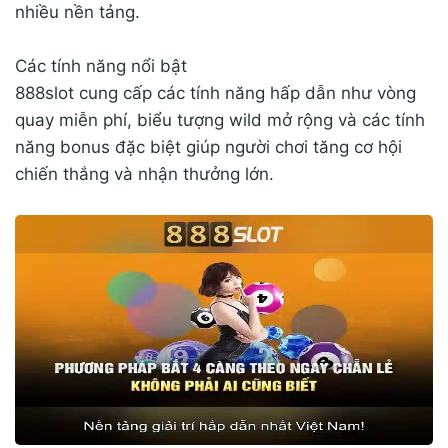
nhiều nền tảng.
Các tính năng nổi bật
888slot cung cấp các tính năng hấp dẫn như vòng
quay miễn phí, biểu tượng wild mở rộng và các tính
năng bonus đặc biệt giúp người chơi tăng cơ hội
chiến thắng và nhận thưởng lớn.