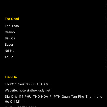
Trò Chơi
Thể Thao
Casino
Bắn Cá
Esport
Nổ Hũ
Xổ Số
Liên Hệ
Thương hiệu: 888SLOT GAME
Website:
hotelsinthekkady.net
Địa Chỉ:
114 PHU THO HOA P. PTH Quan Tan Phu Thanh pho
Ho Chi Minh