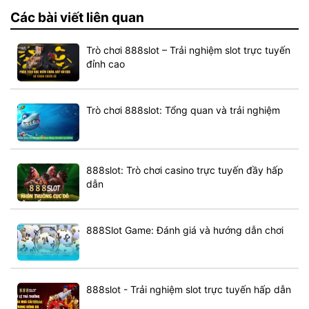
Các bài viết liên quan
Trò chơi 888slot – Trải nghiệm slot trực tuyến
đỉnh cao
Trò chơi 888slot: Tổng quan và trải nghiệm
888slot: Trò chơi casino trực tuyến đầy hấp
dẫn
888Slot Game: Đánh giá và hướng dẫn chơi
888slot - Trải nghiệm slot trực tuyến hấp dẫn