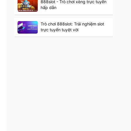
888slot - Trò chơi xèng trực tuyến
hấp dẫn
Trò chơi 888slot: Trải nghiệm slot
trực tuyến tuyệt vời