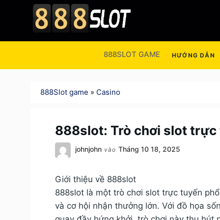
Nhảy
Tìm
đến
kiếm
nội
cho:
dung
888SLOT GAME
HƯỚNG DẪN
888Slot game
»
Casino
888slot: Trò chơi slot trự
johnjohn
Tháng 10 18, 2025
vào
Giới thiệu về 888slot
888slot là một trò chơi slot trực tuyến phổ
và cơ hội nhận thưởng lớn. Với đồ họa s
quay đầy hứng khởi, trò chơi này thu hút n