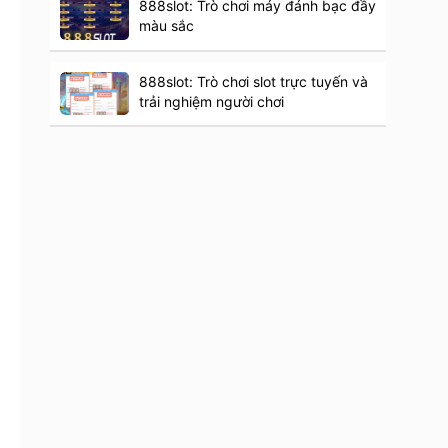
888slot: Trò chơi máy đánh bạc đầy
màu sắc
888slot: Trò chơi slot trực tuyến và
trải nghiệm người chơi