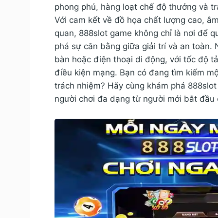
phong phú, hàng loạt chế độ thưởng và tr
Với cam kết về đồ họa chất lượng cao, â
quan, 888slot game không chỉ là nơi để q
phá sự cân bằng giữa giải trí và an toàn.
bàn hoặc điện thoại di động, với tốc độ t
điều kiện mạng. Bạn có đang tìm kiếm một
trách nhiệm? Hãy cùng khám phá 888slot 
người chơi đa dạng từ người mới bắt đầu c