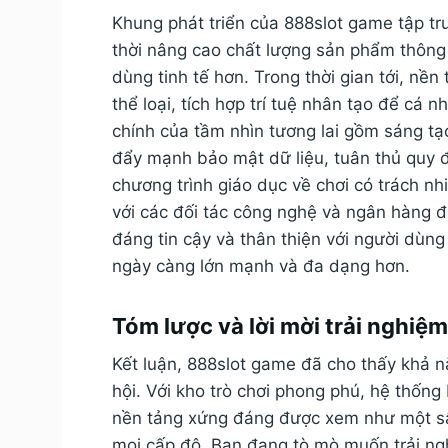
Khung phát triển của 888slot game tập t
thời nâng cao chất lượng sản phẩm thông
dùng tinh tế hơn. Trong thời gian tới, nề
thể loại, tích hợp trí tuệ nhân tạo để cá n
chính của tầm nhìn tương lai gồm sáng t
đẩy mạnh bảo mật dữ liệu, tuân thủ quy đ
chương trình giáo dục về chơi có trách nh
với các đối tác công nghệ và ngân hàng đị
đáng tin cậy và thân thiện với người dùng
ngày càng lớn mạnh và đa dạng hơn.
Tóm lược và lời mời trải nghiệm
Kết luận, 888slot game đã cho thấy khả nă
hội. Với kho trò chơi phong phú, hệ thốn
nền tảng xứng đáng được xem như một sân
mọi cấp độ. Bạn đang tò mò muốn trải n