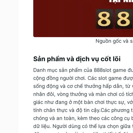
Nguồn gốc và 
Sản phẩm và dịch vụ cốt lõi
Danh mục sản phẩm của 888slot game được
cộng đồng người chơi. Các slot game được
sống động và cơ chế thưởng hấp dẫn, từ 
nhân đôi, vòng thưởng và màn chơi có tích 
giác như đang ở một bàn chơi thực sự, với 
tính chân thực và độ tin cậy.Các phương 
chóng và an toàn, kèm theo các công cụ 
dữ liệu. Người dùng có thể lựa chọn giữa 