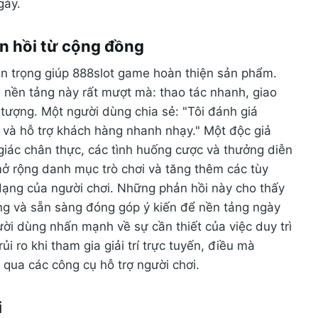
gày.
n hồi từ cộng đồng
n trọng giúp 888slot game hoàn thiện sản phẩm.
n nền tảng này rất mượt mà: thao tác nhanh, giao
tượng. Một người dùng chia sẻ: "Tôi đánh giá
 và hỗ trợ khách hàng nhanh nhạy." Một độc giả
 giác chân thực, các tình huống cược và thưởng diễn
 mở rộng danh mục trò chơi và tăng thêm các tùy
dạng của người chơi. Những phản hồi này cho thấy
g và sẵn sàng đóng góp ý kiến để nền tảng ngày
ời dùng nhấn mạnh về sự cần thiết của việc duy trì
i ro khi tham gia giải trí trực tuyến, điều mà
qua các công cụ hỗ trợ người chơi.
i