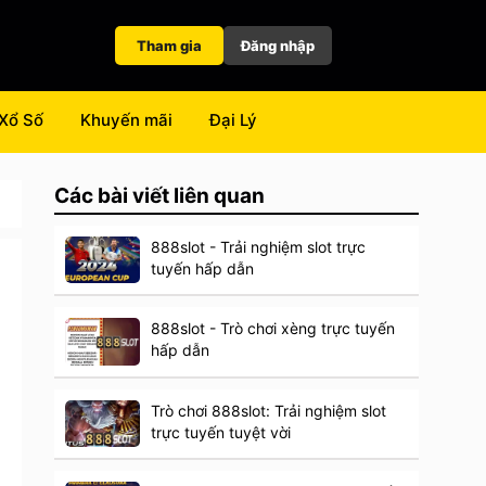
Tham gia
Đăng nhập
Xổ Số
Khuyến mãi
Đại Lý
Các bài viết liên quan
888slot - Trải nghiệm slot trực
tuyến hấp dẫn
888slot - Trò chơi xèng trực tuyến
hấp dẫn
Trò chơi 888slot: Trải nghiệm slot
trực tuyến tuyệt vời