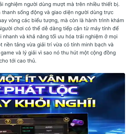
ải nghiệm người dùng mượt mà trên nhiều thiết bị.
m thanh sống động và giao diện người dùng trực
uay vòng các biểu tượng, mà còn là hành trình khám
 Người chơi có thể dễ dàng tiếp cận từ máy tính để
ải nhanh và khả năng tối ưu hóa trải nghiệm ở mọi
 nền tảng vừa giải trí vừa có tính minh bạch và
game và lý giải vì sao nó thu hút một cộng đồng
ho tới cao thủ.