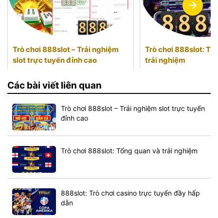
Trò chơi 888slot – Trải nghiệm
Trò chơi 888slot: Tổ
slot trực tuyến đỉnh cao
trải nghiệm
Các bài viết liên quan
Trò chơi 888slot – Trải nghiệm slot trực tuyến
đỉnh cao
Trò chơi 888slot: Tổng quan và trải nghiệm
888slot: Trò chơi casino trực tuyến đầy hấp
dẫn