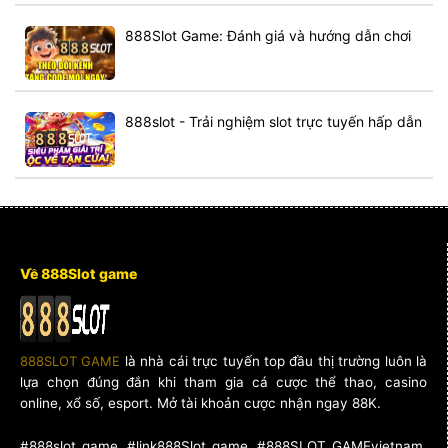
888Slot Game: Đánh giá và hướng dẫn chơi
888slot - Trải nghiệm slot trực tuyến hấp dẫn
Về 888Slot game
888SLOT GAME
là nhà cái trực tuyến top đầu thị trường luôn là
lựa chọn đúng đắn khi tham gia cá cược thể thao, casino
online, xổ số, esport. Mở tài khoản cược nhận ngay 88K.
#888slot game, #link888Slot game, #888SLOT GAMEvietnam,