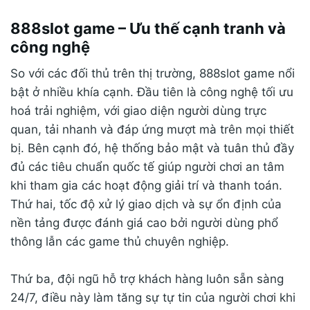
888slot game – Ưu thế cạnh tranh và
công nghệ
So với các đối thủ trên thị trường, 888slot game nổi
bật ở nhiều khía cạnh. Đầu tiên là công nghệ tối ưu
hoá trải nghiệm, với giao diện người dùng trực
quan, tải nhanh và đáp ứng mượt mà trên mọi thiết
bị. Bên cạnh đó, hệ thống bảo mật và tuân thủ đầy
đủ các tiêu chuẩn quốc tế giúp người chơi an tâm
khi tham gia các hoạt động giải trí và thanh toán.
Thứ hai, tốc độ xử lý giao dịch và sự ổn định của
nền tảng được đánh giá cao bởi người dùng phổ
thông lẫn các game thủ chuyên nghiệp.
Thứ ba, đội ngũ hỗ trợ khách hàng luôn sẵn sàng
24/7, điều này làm tăng sự tự tin của người chơi khi