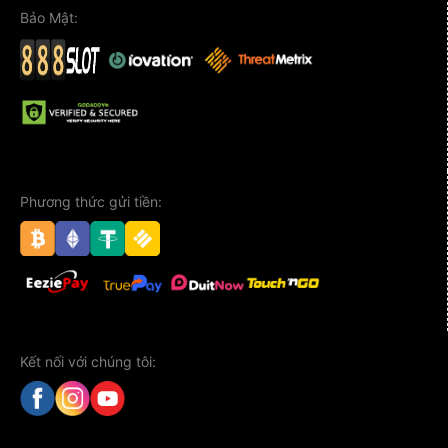
Bảo Mật:
Phương thức gửi tiền:
Kết nối với chúng tôi: