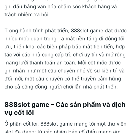
ghi dấu bằng văn hóa chăm sóc khách hàng và
trách nhiệm xã hội.
Trong hành trình phát triển, 888slot game đạt được
nhiều mốc quan trọng: ra mắt nền tảng di động tối
ưu, triển khai các biện pháp bảo mật tiên tiến, hợp
tác với các nhà cung cấp trò chơi uy tín và mở rộng
mạng lưới thanh toán an toàn. Mỗi cột mốc được
ghi nhận như một câu chuyện nhỏ về sự kiên trì và
đổi mới, một câu chuyện có thể truyền cảm hứng
cho cả cộng đồng người chơi lẫn nhà phát triển.
888slot game – Các sản phẩm và dịch
vụ cốt lõi
Ở phần cốt lõi, 888slot game mang tới một thư viện
slot đa dạng: từ các phiên bản cổ điển mang âm