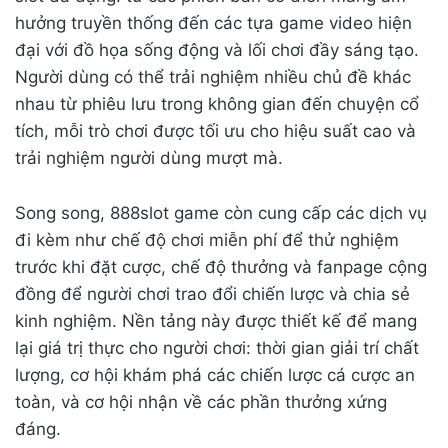
hưởng truyền thống đến các tựa game video hiện
đại với đồ họa sống động và lối chơi đầy sáng tạo.
Người dùng có thể trải nghiệm nhiều chủ đề khác
nhau từ phiêu lưu trong không gian đến chuyện cổ
tích, mỗi trò chơi được tối ưu cho hiệu suất cao và
trải nghiệm người dùng mượt mà.
Song song, 888slot game còn cung cấp các dịch vụ
đi kèm như chế độ chơi miễn phí để thử nghiệm
trước khi đặt cược, chế độ thưởng và fanpage cộng
đồng để người chơi trao đổi chiến lược và chia sẻ
kinh nghiệm. Nền tảng này được thiết kế để mang
lại giá trị thực cho người chơi: thời gian giải trí chất
lượng, cơ hội khám phá các chiến lược cá cược an
toàn, và cơ hội nhận về các phần thưởng xứng
đáng.