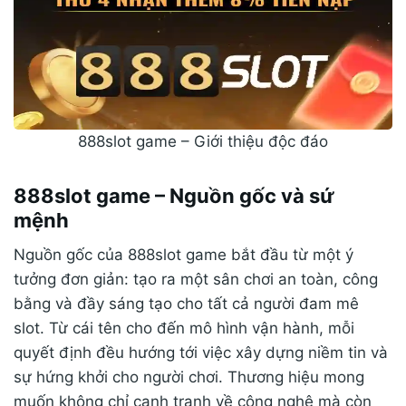
888slot game – Giới thiệu độc đáo
888slot game – Nguồn gốc và sứ
mệnh
Nguồn gốc của 888slot game bắt đầu từ một ý
tưởng đơn giản: tạo ra một sân chơi an toàn, công
bằng và đầy sáng tạo cho tất cả người đam mê
slot. Từ cái tên cho đến mô hình vận hành, mỗi
quyết định đều hướng tới việc xây dựng niềm tin và
sự hứng khởi cho người chơi. Thương hiệu mong
muốn không chỉ cạnh tranh về công nghệ mà còn