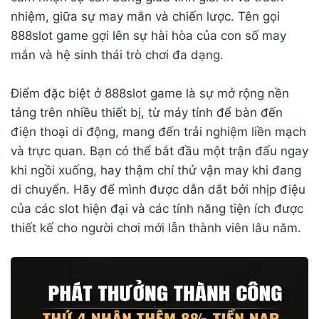
nhiệm, giữa sự may mắn và chiến lược. Tên gọi
888slot game gợi lên sự hài hòa của con số may
mắn và hệ sinh thái trò chơi đa dạng.
Điểm đặc biệt ở 888slot game là sự mở rộng nền
tảng trên nhiều thiết bị, từ máy tính để bàn đến
điện thoại di động, mang đến trải nghiệm liền mạch
và trực quan. Bạn có thể bắt đầu một trận đấu ngay
khi ngồi xuống, hay thậm chí thử vận may khi đang
di chuyển. Hãy để mình được dẫn dắt bởi nhịp điệu
của các slot hiện đại và các tính năng tiện ích được
thiết kế cho người chơi mới lẫn thành viên lâu năm.